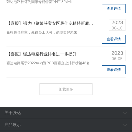
强达电路被评为国家专精特新“小巨人”企业
查看详情
2023
【喜报】强达电路荣获宝安区最佳专精特新雇主荣誉
06-10
赢得最佳雇主，赢得员工认可，赢得美好未来！
查看详情
2023
【喜报】强达电路行业排名进一步提升
06-05
强达电路居于2022年内资PCB百强企业排行榜第48名
查看详情
加载更多
关于强达
产品展示