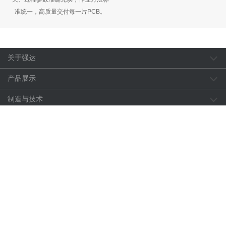
16
/2025-07
强达电路Wind和华证ESG评级获评A级
强达电路在Wind和华证ESG评级中均获A级，体现其在环
境、社会和治理领域的卓越表现。公司专注于中高端PCB研
发与生产，产品应用于工业控制、通信设备等领域。未来将
持续深化ESG理念，推动可持续发展。
查看详情
更多动态
我们的优势