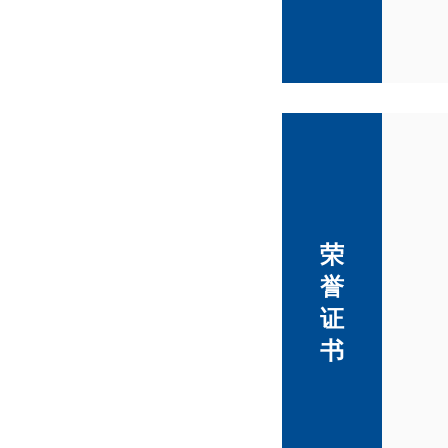
荣
誉
证
书