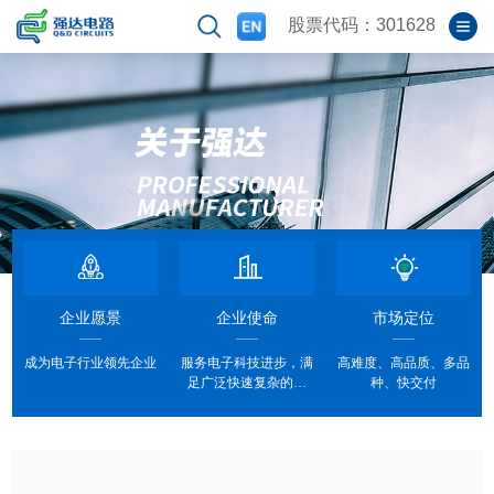
股票代码：301628
企业愿景
企业使命
市场定位
成为电子行业领先企业
服务电子科技进步，满
高难度、高品质、多品
足广泛快速复杂的挑
种、快交付
战，实现员工价值。