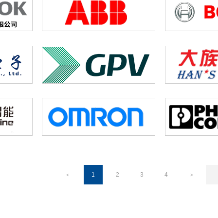
＜
1
2
3
4
＞