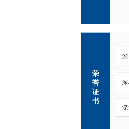
2
荣
誉
证
书
深